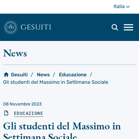
Passa
Di
Italia
al
più
contenuto
principale
gesuiti
Men
di
navi
News
prin
Gesuiti
News
Educazione
Gli studenti del Massimo in Settimana Sociale
08 Novembre 2023
EDUCAZIONE
Gli studenti del Massimo in
Settimana Sociale