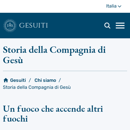
Passa
Di
Italia
al
più
contenuto
principale
gesuiti
Men
di
navi
Storia della Compagnia di
prin
Gesù
Gesuiti
Chi siamo
Storia della Compagnia di Gesù
Un fuoco che accende altri
fuochi