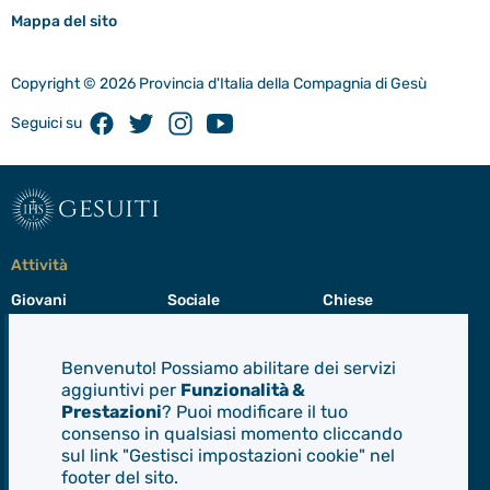
Mappa del sito
Copyright © 2026 Provincia d'Italia della Compagnia di Gesù
Facebook
Twitter
Instagram
Youtube
Seguici su
gesuiti
Attività
Giovani
Sociale
Chiese
Educazione
Missioni
Cultura
Benvenuto! Possiamo abilitare dei servizi
Preghiera
Cura del creato
Formazione
aggiuntivi per
Funzionalità &
Leadership
Prestazioni
? Puoi modificare il tuo
consenso in qualsiasi momento cliccando
sul link "Gestisci impostazioni cookie" nel
Gesuiti
footer del sito.
Menù