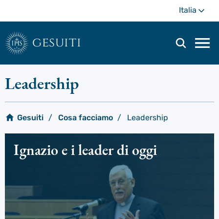
Passa
Di
Italia
al
più
contenuto
principale
gesuiti
Men
di
navi
Leadership
prin
Gesuiti
Cosa facciamo
Leadership
Ignazio e i leader di oggi