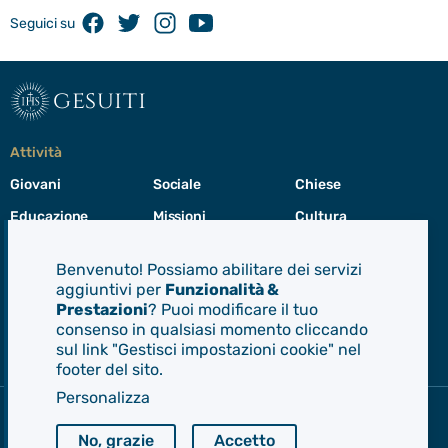
Facebook
Twitter
Instagram
Youtube
Seguici su
gesuiti
Attività
Giovani
Sociale
Chiese
Educazione
Missioni
Cultura
Preghiera
Cura del creato
Formazione
Benvenuto! Possiamo abilitare dei servizi
Leadership
aggiuntivi per
Funzionalità &
Prestazioni
? Puoi modificare il tuo
consenso in qualsiasi momento cliccando
Gesuiti
sul link "Gestisci impostazioni cookie" nel
Menù
footer del sito.
di
navigazione
Personalizza
del
Compagnia di Gesù
footer
CEP - Conferenza delle Province Europee
No, grazie
Accetto