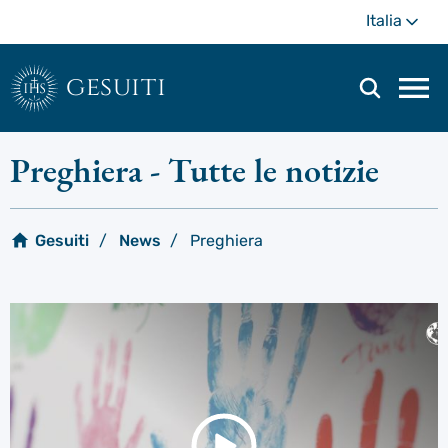
Passa
Di
Italia
al
più
contenuto
principale
gesuiti
Men
di
navi
Preghiera
- Tutte le notizie
prin
Gesuiti
News
Preghiera