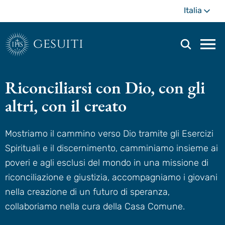
Passa
Di
Italia
al
più
contenuto
principale
gesuiti
Men
di
navi
Gesuiti
Riconciliarsi con Dio, con gli
prin
altri, con il creato
Mostriamo il cammino verso Dio tramite gli Esercizi
Spirituali e il discernimento, camminiamo insieme ai
poveri e agli esclusi del mondo in una missione di
riconciliazione e giustizia, accompagniamo i giovani
nella creazione di un futuro di speranza,
collaboriamo nella cura della Casa Comune.