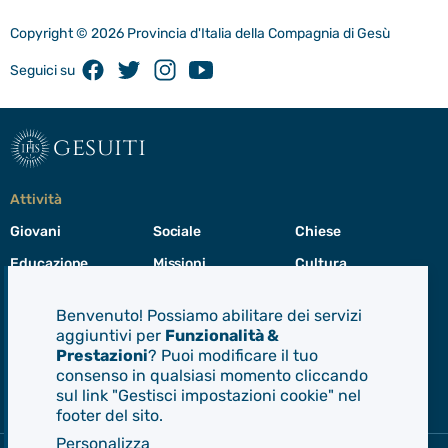
Copyright © 2026 Provincia d'Italia della Compagnia di Gesù
Facebook
Twitter
Instagram
Youtube
Seguici su
gesuiti
Attività
Giovani
Sociale
Chiese
Educazione
Missioni
Cultura
Preghiera
Cura del creato
Formazione
Benvenuto! Possiamo abilitare dei servizi
Leadership
aggiuntivi per
Funzionalità &
Prestazioni
? Puoi modificare il tuo
consenso in qualsiasi momento cliccando
Gesuiti
sul link "Gestisci impostazioni cookie" nel
Menù
footer del sito.
di
navigazione
Personalizza