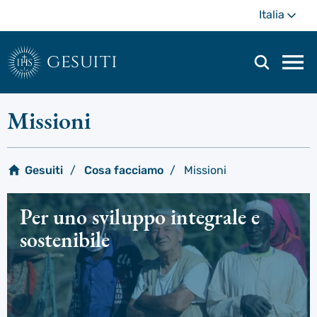
Passa
Di
Italia
al
più
contenuto
principale
gesuiti
Men
di
navi
Missioni
prin
Gesuiti
Cosa facciamo
Missioni
Per uno sviluppo integrale e
sostenibile