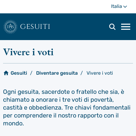
Passa
Di
Italia
al
più
contenuto
principale
gesuiti
Men
di
navi
Vivere i voti
prin
Gesuiti
Diventare gesuita
Vivere i voti
Ogni gesuita, sacerdote o fratello che sia, è
chiamato a onorare i tre voti di povertà,
castità e obbedienza. Tre chiavi fondamentali
per comprendere il nostro rapporto con il
mondo.