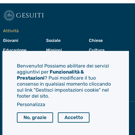
gesuiti
Attività
Giovani
Sociale
Chiese
Educazione
Missioni
Cultura
Preghiera
Cura del creato
Formazione
Benvenuto! Possiamo abilitare dei servizi
Leadership
aggiuntivi per
Funzionalità &
Prestazioni
? Puoi modificare il tuo
consenso in qualsiasi momento cliccando
Gesuiti
sul link "Gestisci impostazioni cookie" nel
Menù
footer del sito.
di
navigazione
Personalizza
del
Compagnia di Gesù
footer
CEP - Conferenza delle Province Europee
No, grazie
Accetto
Provincia Euro-Mediterranea
Albania
Italia
Malta
Romania