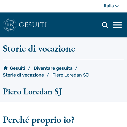
Passa
Di
Italia
al
più
contenuto
principale
gesuiti
Men
di
navi
Storie di vocazione
prin
Gesuiti
Diventare gesuita
Storie di vocazione
Piero Loredan SJ
Piero Loredan SJ
Perché proprio io?