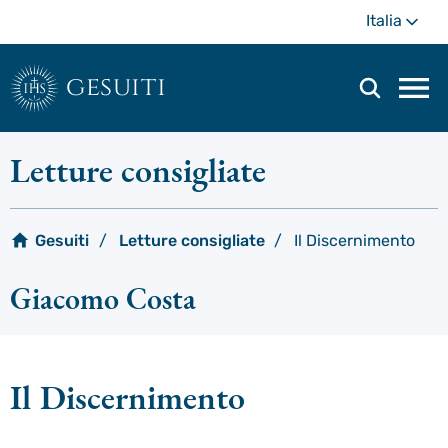
Passa
Di
Italia
al
più
contenuto
principale
gesuiti
Men
di
navi
Letture consigliate
prin
Gesuiti
Letture consigliate
Il Discernimento
Giacomo Costa
Il Discernimento