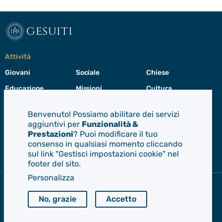
gesuiti
Attività
Giovani
Sociale
Chiese
Educazione
Missioni
Cultura
Preghiera
Cura del creato
Formazione
Benvenuto! Possiamo abilitare dei servizi
Leadership
aggiuntivi per
Funzionalità &
Prestazioni
? Puoi modificare il tuo
consenso in qualsiasi momento cliccando
Gesuiti
sul link "Gestisci impostazioni cookie" nel
Menù
footer del sito.
di
navigazione
Personalizza
del
Compagnia di Gesù
footer
No, grazie
Accetto
CEP - Conferenza delle Province Europee
Provincia Euro-Mediterranea