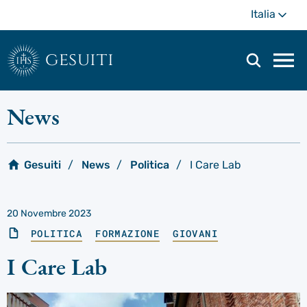
Passa
Di
Italia
al
più
contenuto
principale
gesuiti
Men
di
navi
News
prin
Gesuiti
News
Politica
I Care Lab
20 Novembre 2023
POLITICA
FORMAZIONE
GIOVANI
I Care Lab