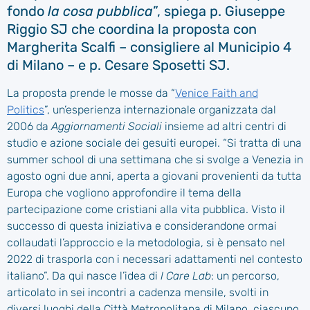
fondo
la cosa pubblica
”, spiega p. Giuseppe
Riggio SJ che coordina la proposta con
Margherita Scalfi – consigliere al Municipio 4
di Milano – e p. Cesare Sposetti SJ.
La proposta prende le mosse da “
Venice Faith and
Politics
”, un’esperienza internazionale organizzata dal
2006 da
Aggiornamenti Sociali
insieme ad altri centri di
studio e azione sociale dei gesuiti europei. “Si tratta di una
summer school di una settimana che si svolge a Venezia in
agosto ogni due anni, aperta a giovani provenienti da tutta
Europa che vogliono approfondire il tema della
partecipazione come cristiani alla vita pubblica. Visto il
successo di questa iniziativa e considerandone ormai
collaudati l’approccio e la metodologia, si è pensato nel
2022 di trasporla con i necessari adattamenti nel contesto
italiano”. Da qui nasce l’idea di
I Care Lab
: un percorso,
articolato in sei incontri a cadenza mensile, svolti in
diversi luoghi della Città Metropolitana di Milano, ciascuno