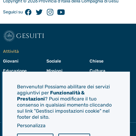
Copyright © 2026 Provincia d'Italia della Compagnia di Gesù
Facebook
Twitter
Instagram
Youtube
Seguici su
gesuiti
Attività
Giovani
Sociale
Chiese
Educazione
Missioni
Cultura
Preghiera
Cura del creato
Formazione
Benvenuto! Possiamo abilitare dei servizi
Leadership
aggiuntivi per
Funzionalità &
Prestazioni
? Puoi modificare il tuo
consenso in qualsiasi momento cliccando
Gesuiti
sul link "Gestisci impostazioni cookie" nel
Menù
footer del sito.
di
navigazione
Personalizza
del
Compagnia di Gesù
footer