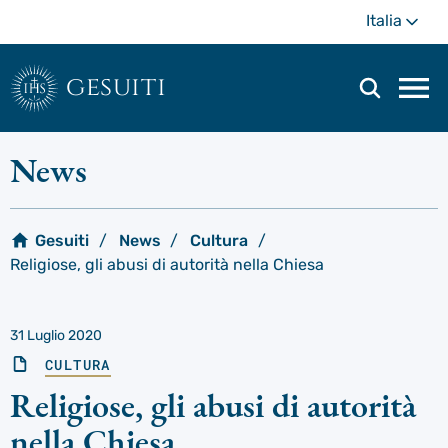
Passa
Di
Italia
al
più
contenuto
principale
gesuiti
Men
di
navi
News
prin
Gesuiti
News
Cultura
Religiose, gli abusi di autorità nella Chiesa
31 Luglio 2020
CULTURA
Religiose, gli abusi di autorità
nella Chiesa