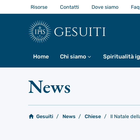
Passa
Risorse
Contatti
Dove siamo
Faq
al
contenuto
principale
gesuiti
Home
Chi siamo
Di più
Spiritualità i
News
Gesuiti
News
Chiese
Il Natale de