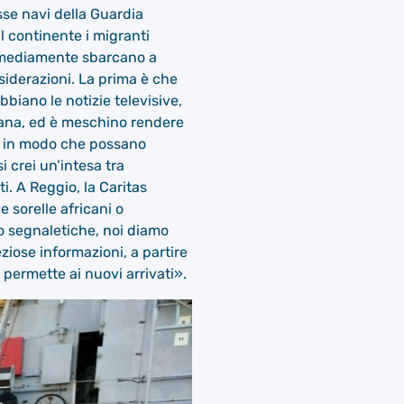
sse navi della Guardia
l continente i migranti
he mediamente sbarcano a
nsiderazioni. La prima è che
biano le notizie televisive,
umana, ed è meschino rendere
nza in modo che possano
 crei un’intesa tra
ti. A Reggio, la Caritas
 e sorelle africani o
to segnaletiche, noi diamo
eziose informazioni, a partire
 permette ai nuovi arrivati».