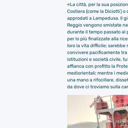
«La città, per la sua posizio
Costiera (come la Diciotti) o
approdati a Lampedusa. Il gi
Reggio vengono smistate nei c
durante il tempo passato al p
per lo più finalizzate alla 
loro la vita difficile; sare
convivere pacificamente tra 
istituzioni e società civile, 
affianca con profitto la Protez
mediorientali; mentre i medic
una mano a rifocillare, disset
da dove ci troviamo sulla car