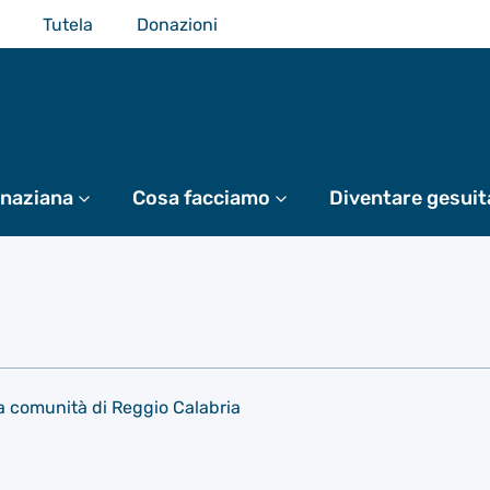
Tutela
Donazioni
gnaziana
Di più
Cosa facciamo
Di più
Diventare gesuit
lla comunità di Reggio Calabria