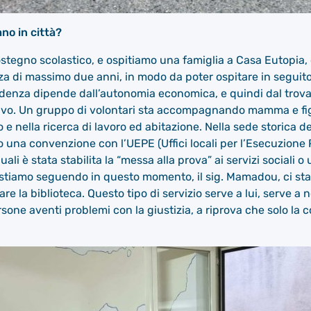
ano in città?
stegno scolastico, e ospitiamo una famiglia a Casa Eutopia,
di massimo due anni, in modo da poter ospitare in seguito u
scadenza dipende dall’autonomia economica, e quindi dal trov
vo. Un gruppo di volontari sta accompagnando mamma e fig
 e nella ricerca di lavoro ed abitazione. Nella sede storica d
to una convenzione con l’UEPE (Uffici locali per l’Esecuzion
ali è stata stabilita la “messa alla prova” ai servizi sociali o
stiamo seguendo in questo momento, il sig. Mamadou, ci sta
mare la biblioteca. Questo tipo di servizio serve a lui, serve a 
sone aventi problemi con la giustizia, a riprova che solo la 