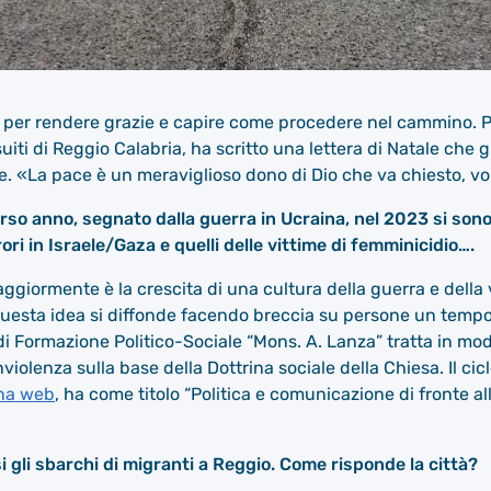
o per rendere grazie e capire come procedere nel cammino. P
iti di Reggio Calabria, ha scritto una lettera di Natale che 
e. «La pace è un meraviglioso dono di Dio che va chiesto, vol
orso anno, segnato dalla guerra in Ucraina, nel 2023 si sono
ori in Israele/Gaza e quelli delle vittime di femminicidio….
ggiormente è la crescita di una cultura della guerra e dell
e questa idea si diffonde facendo breccia su persone un tempo
e di Formazione Politico-Sociale “Mons. A. Lanza” tratta in m
violenza sulla base della Dottrina sociale della Chiesa. Il cic
na web
, ha come titolo “Politica e comunicazione di fronte a
i gli sbarchi di migranti a Reggio. Come risponde la città?