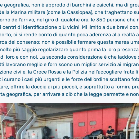
ne geografica, non è approdo di barchini e caicchi, ma di gro
 della Marina militare (come la Cassiopea), che traghettano su
orno dell’arrivo, nel giro di qualche ora, le 350 persone c
entri di identificazione più vicini. Mi limito a due brevi co
orto, ci si rende conto di quanto poca aderenza alla realtà ab
ricerca del consenso: non è possibile fermare questa marea 
bbe molto più saggio regolarizzare quanto prima la loro prese
di loro e con noi. La seconda considerazione è che laddove si
tutti lavorano meglio e forniscono un miglior servizio ai migran
ione civile, la Croce Rossa e la Polizia nell’accogliere fratelli
i curano i casi più urgenti e le forze dell’ordine scattano fo
are, offrire la doccia ai più piccoli, e soprattutto a fornire pr
ta geografica, per arrivare a ciò che la legge permette e non