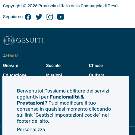
Copyright © 2026 Provincia d'Italia della Compagnia di Gesù
Facebook
Twitter
Instagram
Youtube
Seguici su
gesuiti
Attività
Giovani
Sociale
Chiese
Educazione
Missioni
Cultura
Preghiera
Cura del creato
Formazione
Benvenuto! Possiamo abilitare dei servizi
Leadership
aggiuntivi per
Funzionalità &
Prestazioni
? Puoi modificare il tuo
consenso in qualsiasi momento cliccando
Gesuiti
sul link "Gestisci impostazioni cookie" nel
Menù
footer del sito.
di
navigazione
Personalizza
del
Compagnia di Gesù