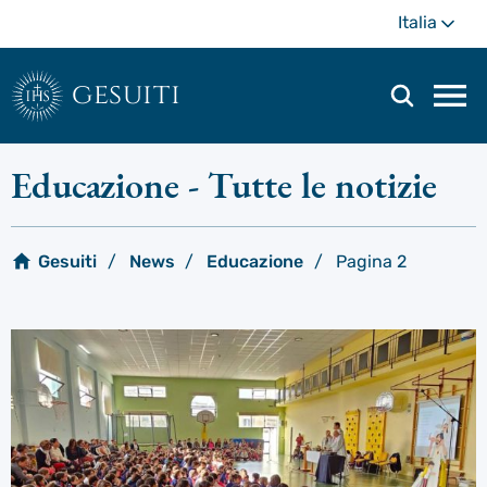
Passa
Di
Italia
al
più
contenuto
principale
gesuiti
Men
di
navi
Educazione
- Tutte le notizie
prin
Gesuiti
News
Educazione
Pagina 2