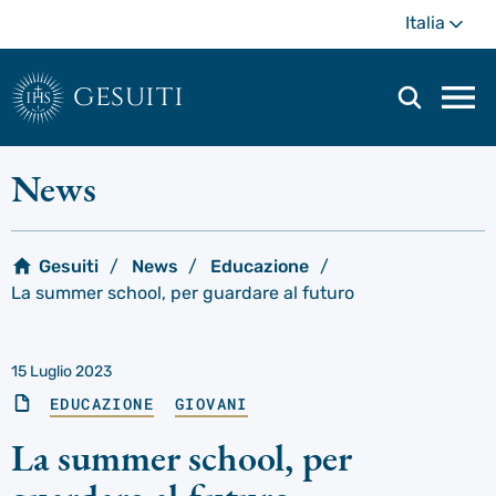
Passa
Di
Italia
al
più
contenuto
principale
gesuiti
Men
di
navi
News
prin
Gesuiti
News
Educazione
La summer school, per guardare al futuro
15 Luglio 2023
EDUCAZIONE
GIOVANI
La summer school, per