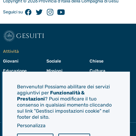
Copyright © 2026 Provincia d'Italia della Compagnia di Gesù
Facebook
Twitter
Instagram
Youtube
Seguici su
gesuiti
Attività
Giovani
Sociale
Chiese
Educazione
Missioni
Cultura
Preghiera
Cura del creato
Formazione
Benvenuto! Possiamo abilitare dei servizi
Leadership
aggiuntivi per
Funzionalità &
Prestazioni
? Puoi modificare il tuo
consenso in qualsiasi momento cliccando
Gesuiti
sul link "Gestisci impostazioni cookie" nel
Menù
footer del sito.
di
navigazione
Personalizza
del
Compagnia di Gesù
footer