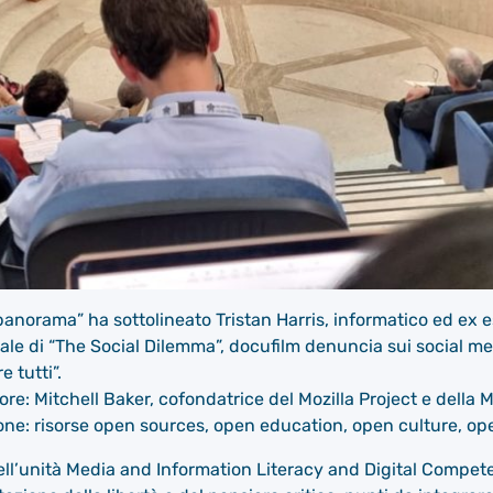
panorama” ha sottolineato Tristan Harris, informatico ed ex e
ale di “The Social Dilemma”, docufilm denuncia sui social med
 tutti”.
sore: Mitchell Baker, cofondatrice del Mozilla Project e della 
ione: risorse open sources, open education, open culture, ope
dell’unità Media and Information Literacy and Digital Compe