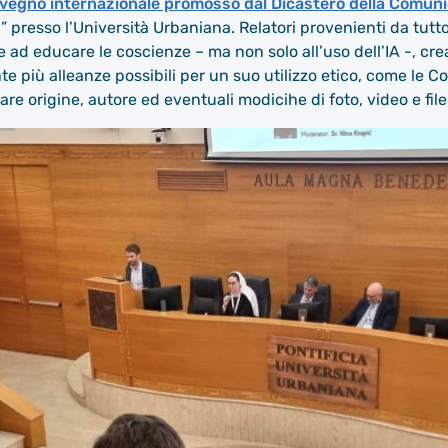
vegno internazionale promosso dal Dicastero della Comun
i” presso l’Università Urbaniana. Relatori provenienti da tu
e ad educare le coscienze – ma non solo all’uso dell’IA -, 
te più alleanze possibili per un suo utilizzo etico, come le 
care origine, autore ed eventuali modicihe di foto, video e file