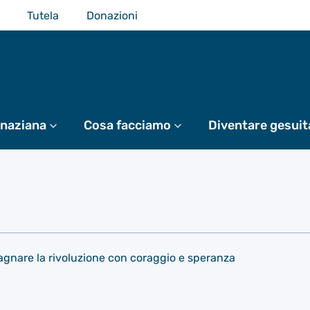
Tutela
Donazioni
gnaziana
Di più
Cosa facciamo
Di più
Diventare gesuit
gnare la rivoluzione con coraggio e speranza