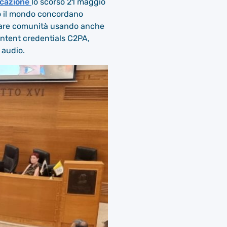
icazione
lo scorso 21 maggio
tto il mondo concordano
creare comunità usando anche
Content credentials C2PA,
 audio.