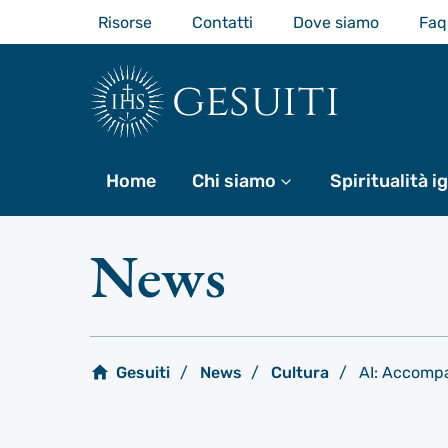
Passa
Risorse
Contatti
Dove siamo
Faq
al
contenuto
principale
gesuiti
Home
Chi siamo
Di più
Spiritualità i
News
Gesuiti
News
Cultura
AI: Accompa