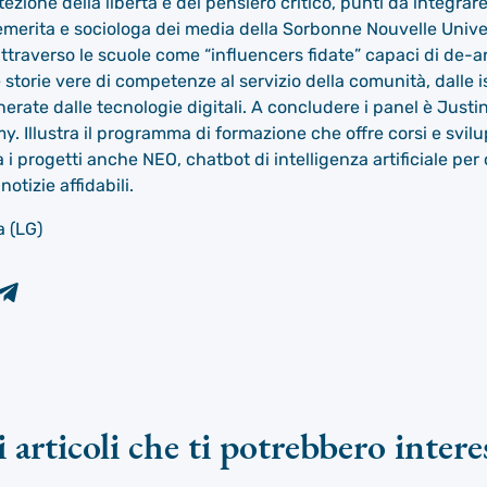
ezione della libertà e del pensiero critico, punti da integrar
merita e sociologa dei media della Sorbonne Nouvelle Univers
raverso le scuole come “influencers fidate” capaci di de-arti
torie vere di competenze al servizio della comunità, dalle iso
nerate dalle tecnologie digitali. A concludere i panel è Just
 Illustra il programma di formazione che offre corsi e svil
a i progetti anche NEO, chatbot di intelligenza artificiale per 
notizie affidabili.
a (LG)
i articoli che ti potrebbero intere