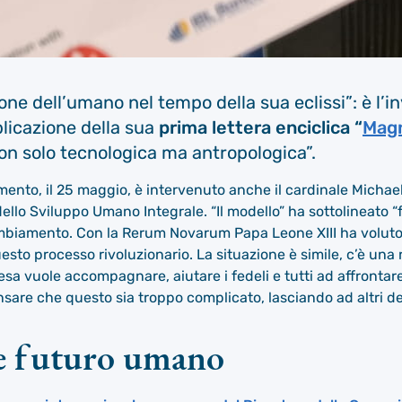
 dell’umano nel tempo della sua eclissi”: è l’in
blicazione della sua
prima lettera enciclica “
Magn
non solo tecnologica ma antropologica”.
ento, il 25 maggio, è intervenuto anche il cardinale Michael
 dello Sviluppo Umano Integrale. “Il modello” ha sottolineato “
biamento. Con la Rerum Novarum Papa Leone XIII ha voluto 
o processo rivoluzionario. La situazione è simile, c’è una r
esa vuole accompagnare, aiutare i fedeli e tutti ad affrontar
are che questo sia troppo complicato, lasciando ad altri de
 e futuro umano