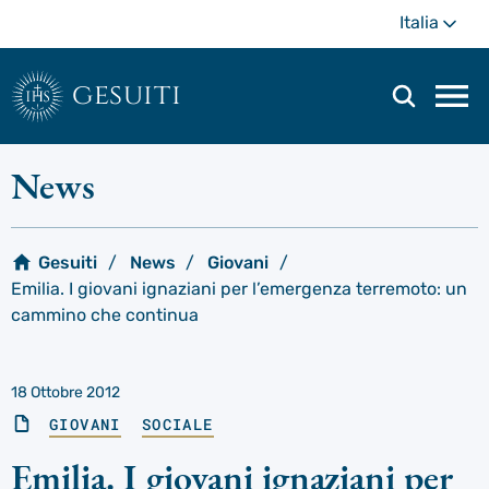
Passa
Di
Italia
al
più
contenuto
principale
gesuiti
Men
di
navi
News
prin
Gesuiti
News
Giovani
Emilia. I giovani ignaziani per l’emergenza terremoto: un
cammino che continua
18 Ottobre 2012
GIOVANI
SOCIALE
Emilia. I giovani ignaziani per