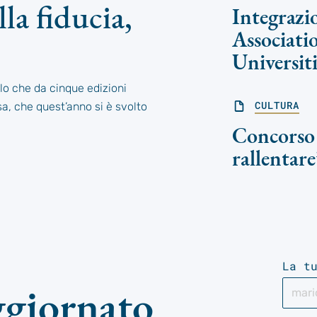
lla fiducia,
Integrazio
Associati
Universiti
tolo che da cinque edizioni
CULTURA
sa, che quest’anno si è svolto
Concorso 
rallentare
La t
ggiornato