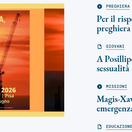
PREGHIERA
Per il ris
preghiera
GIOVANI
A Posillip
sessualità
MISSIONI
Magis-Xav
emergenz
EDUCAZION