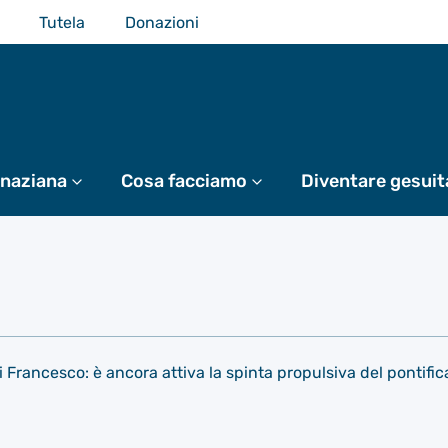
Tutela
Donazioni
gnaziana
Di più
Cosa facciamo
Di più
Diventare gesuit
i Francesco: è ancora attiva la spinta propulsiva del pontifi