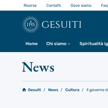
Passa
Risorse
Contatti
Dove siamo
Faq
al
contenuto
principale
gesuiti
Home
Chi siamo
Di più
Spiritualità i
News
Gesuiti
News
Cultura
Il governo d