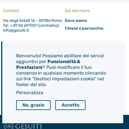
Contatti
Sul territorio
Via degli Astalli 16 - 00186 Roma
Dove siamo
Tel. +39 06 697001 (centralino)
Chiese e parrocchie
info@gesuiti.it
Link utili
Tutela dei minori e delle persone vulnerabili
Benvenuto! Possiamo abilitare dei servizi
aggiuntivi per
Funzionalità &
Informativa sulla privacy e sui cookies
Prestazioni
? Puoi modificare il tuo
Gestisci preferenze dei cookies
consenso in qualsiasi momento cliccando
Mappa del sito
sul link "Gestisci impostazioni cookie" nel
footer del sito.
Personalizza
Copyright © 2026 Provincia d'Italia della Compagnia di Gesù
Facebook
Twitter
Instagram
Youtube
Seguici su
No, grazie
Accetto
gesuiti