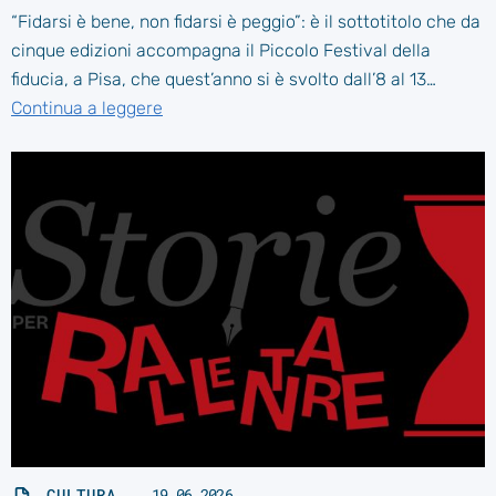
“Fidarsi è bene, non fidarsi è peggio”: è il sottotitolo che da
cinque edizioni accompagna il Piccolo Festival della
fiducia, a Pisa, che quest’anno si è svolto dall’8 al 13…
Continua a leggere
CULTURA
19.06.2026