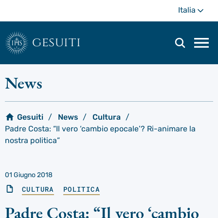
Passa
Di
Italia
al
più
contenuto
principale
gesuiti
Men
di
navi
News
prin
Gesuiti
News
Cultura
Padre Costa: “Il vero ‘cambio epocale’? Ri-animare la
nostra politica”
01 Giugno 2018
CULTURA
POLITICA
Padre Costa: “Il vero ‘cambio