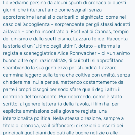
Lo vediamo persino da alcuni spunti di cronaca di questi
giorni, che interpretiamo come segnali senza
approfondirne l’analisi o caricarli di significato, come nel
caso dell’accoglienza – sorprendente per gli stessi addetti
ai lavori – che ha incontrato al Festival di Cannes, tempio
del cinismo e dello scetticismo, Lazzaro felice. Racconta
la storia di un “ultimo degli ultimi”, dotato – afferma la
regista e sceneggiatrice Alice Rohrwacher – di «un animo
buono oltre ogni razionalità», di cui tutti si approfittano
scambiando la sua gentilezza per stupidità. Lazzaro
cammina leggero sulla terra che coltiva con umiltà, senza
chiedere mai nulla per sé, mettendo costantemente da
parte i propri bisogni per soddisfare quelli degli altri: il
contrario del tornaconto. Pur ricorrendo, come è stato
scritto, al genere letterario della favola, il film ha, per
esplicita ammissione della giovane regista, una
intenzionalità politica. Nella stessa direzione, sempre a
titolo di cronaca, va il diffondersi di sezioni o inserti dei
principali quotidiani dedicati alle buone notizie o alle