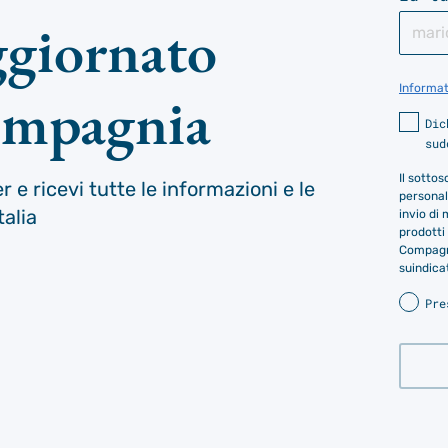
ggiornato
Informat
ompagnia
Dic
sud
Il sotto
er e ricevi tutte le informazioni e le
personali
talia
invio di 
prodotti 
Compagni
suindica
Pre