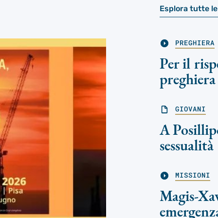
Esplora tutte l
PREGHIERA
Per il ris
preghiera
GIOVANI
A Posillip
sessualità
MISSIONI
Magis-Xav
emergenz