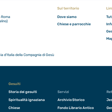
Sul territorio
Lin
86 Roma
Dove siamo
Tut
lino)
Chiese e parrocchie
Inf
Ges
Map
a d'Italia della Compagnia di Gesù
Gesuiti
Storia dei gesuiti
Servizi
Ret
Spiritualità ignaziana
Archivio Storico
Jes
Chiese
Fondo Librario Antico
Ges