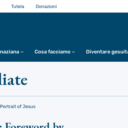
Tutela
Donazioni
gnaziana
Di più
Cosa facciamo
Di più
Diventare gesuit
liate
ortrait of Jesus
; Foreword by