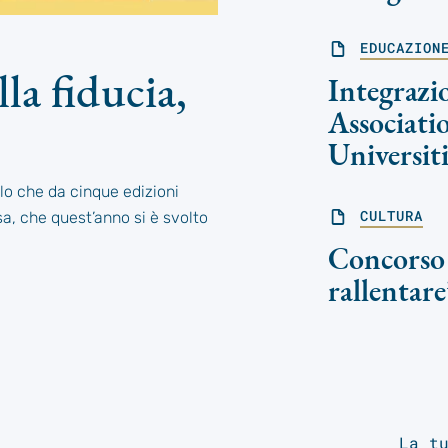
EDUCAZION
lla fiducia,
Integrazio
Associati
Universiti
tolo che da cinque edizioni
CULTURA
sa, che quest’anno si è svolto
Concorso 
rallentare
La t