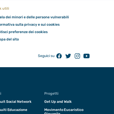
k utili
ela dei minori e delle persone vulnerabili
ormativa sulla privacy e sui cookies
tisci preferenze dei cookies
pa del sito
Facebook
Twitter
Instagram
Youtube
Seguici su
i
Progetti
uit Social Network
Get Up and Walk
uiti Educazione
Movimento Eucaristico
Giovanile