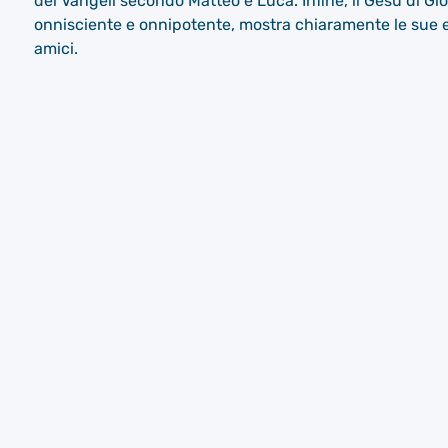
dei Vangeli secondo Matteo e Luca. Infine, il Gesù di 
onnisciente e onnipotente, mostra chiaramente le sue emo
amici.