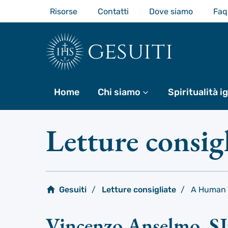
Passa
Risorse
Contatti
Dove siamo
Faq
al
contenuto
principale
gesuiti
Home
Chi siamo
Di più
Spiritualità i
Letture consig
Gesuiti
Letture consigliate
A Human P
Vincenzo Anselmo, SJ