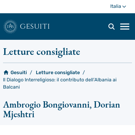
Passa
Di
Italia
al
più
contenuto
principale
gesuiti
Men
di
navi
Letture consigliate
prin
Gesuiti
Letture consigliate
Il Dialogo Interreligioso: il contributo dell’Albania ai
Balcani
Ambrogio Bongiovanni, Dorian
Mjeshtri