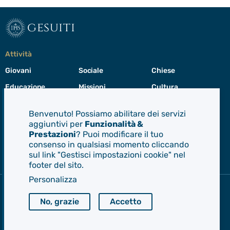
gesuiti
Attività
Giovani
Sociale
Chiese
Educazione
Missioni
Cultura
Preghiera
Cura del creato
Formazione
Benvenuto! Possiamo abilitare dei servizi
Leadership
aggiuntivi per
Funzionalità &
Prestazioni
? Puoi modificare il tuo
consenso in qualsiasi momento cliccando
Gesuiti
sul link "Gestisci impostazioni cookie" nel
Menù
footer del sito.
di
navigazione
Personalizza
del
Compagnia di Gesù
footer
No, grazie
Accetto
CEP - Conferenza delle Province Europee
Provincia Euro-Mediterranea
Albania
Italia
Malta
Romania