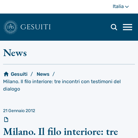
Passa
Di
Italia
al
più
contenuto
principale
gesuiti
Men
di
navi
News
prin
Gesuiti
News
Milano. Il filo interiore: tre incontri con testimoni del
dialogo
21 Gennaio 2012
Milano. Il filo interiore: tre