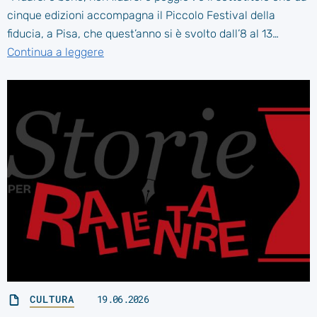
cinque edizioni accompagna il Piccolo Festival della
fiducia, a Pisa, che quest’anno si è svolto dall’8 al 13…
Continua a leggere
CULTURA
19.06.2026