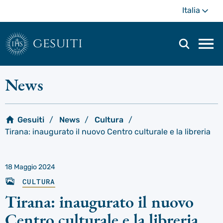
Passa
Di
Italia
al
più
contenuto
principale
gesuiti
Men
di
navi
News
prin
Gesuiti
News
Cultura
Tirana: inaugurato il nuovo Centro culturale e la libreria
18 Maggio 2024
CULTURA
Tirana: inaugurato il nuovo
Centro culturale e la libreria