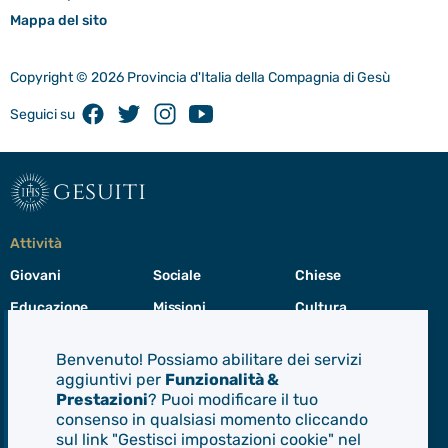
Mappa del sito
Copyright © 2026 Provincia d'Italia della Compagnia di Gesù
Facebook
Twitter
Instagram
Youtube
Seguici su
gesuiti
Attività
Giovani
Sociale
Chiese
Educazione
Missioni
Cultura
Preghiera
Cura del creato
Formazione
Benvenuto! Possiamo abilitare dei servizi
Leadership
aggiuntivi per
Funzionalità &
Prestazioni
? Puoi modificare il tuo
consenso in qualsiasi momento cliccando
Gesuiti
sul link "Gestisci impostazioni cookie" nel