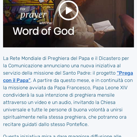
La Rete Mondiale di Preghiera del Papa e il Dicastero per
la Comunicazione annunciano una nuova iniziativa al
servizio della missione del Santo Padre: il progetto
“Prega
con il Papa”
. A partire da questo mese, e in continuità con
la missione avviata da Papa Francesco, Papa Leone XIV
condividerà la sua intenzione di preghiera mensile
attraverso un video e un audio, invitando la Chiesa
universale e tutte le persone di buona volontà a unirsi
spiritualmente nella stessa preghiera, che potranno ora
recitare guidati dallo stesso Pontefice.
Questa iniziativa mira a dare maggiore diffusione alle