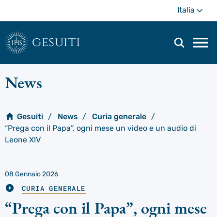
Passa
Di
Italia
al
più
contenuto
principale
gesuiti
Men
di
navi
News
prin
Gesuiti
News
Curia generale
“Prega con il Papa”, ogni mese un video e un audio di
Leone XIV
08 Gennaio 2026
CURIA GENERALE
“Prega con il Papa”, ogni mese