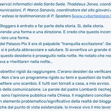
 servizi informatici della Santa Sede, Thaddeus Jones, coordi
municazioni, P. Marco Sanavio, coordinatore del sito giovani.
r esteso la testimonianza di P. Spadaro (
www.cyberteologia.i
Bloggers è entrato a far parte della storia. Sì, della storia.
 prende una forma e una direzione. E credo che questo incont
 loro una forma.
 del Palazzo Pio X era di palpabile “tranquilla eccitazione”. 
 si è potuta abbracciare e salutare. Si avvertiva un grande d
 questo desiderio è proseguito nella notte. Ho notato che non
va a «twittare» nella notte…
 obiettivi rigidi da raggiungere. C’erano desideri da verific
o. Non c’era un programma rigido su temi e questioni da trat
ettere uno scambio. E tutti son tornati a casa, a mio avviso,
te della comunicazione. Le parole del padre Lombardi rieche
i sono l’opinione pubblica nella Chiesa. Il magistero concili
un elemento problematico/significativo della realtà dei blog
che dal punto di vista esistenziale. Io invece vivo il mio lav