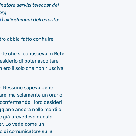
natore servizi telecast del
org
t
) all’indomani dell’evento:
ro abbia fatto confluire
Gente che si conosceva in Rete
esiderio di poter ascoltare
 ero il solo che non riusciva
are. Nessuno sapeva bene
tare, ma solamente un orario,
 confermando i loro desideri
ggiano ancora nelle menti e
are già prevedeva questa
ger. Lo vedo come un
oro di comunicatore sulla