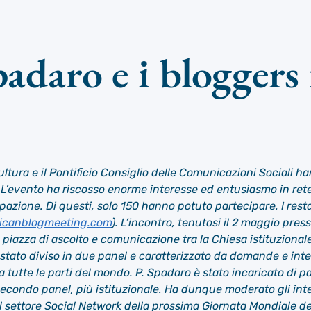
daro e i bloggers 
 Cultura e il Pontificio Consiglio delle Comunicazioni Sociali
 L’evento ha riscosso enorme interesse ed entusiasmo in re
cipazione. Di questi, solo 150 hanno potuto partecipare. I res
icanblogmeeting.com
). L’incontro, tenutosi il 2 maggio press
 piazza di ascolto e comunicazione tra la Chiesa istituzional
 è stato diviso in due panel e caratterizzato da domande e int
 tutte le parti del mondo. P. Spadaro è stato incaricato di p
 secondo panel, più istituzionale. Ha dunque moderato gli int
 settore Social Network della prossima Giornata Mondiale del