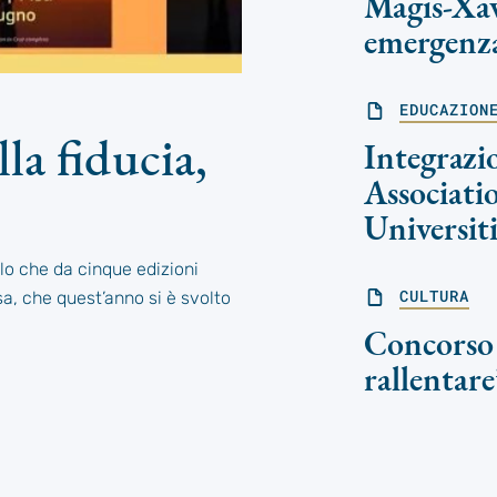
Magis-Xav
emergenz
EDUCAZION
lla fiducia,
Integrazio
Associati
Universiti
tolo che da cinque edizioni
CULTURA
sa, che quest’anno si è svolto
Concorso 
rallentare