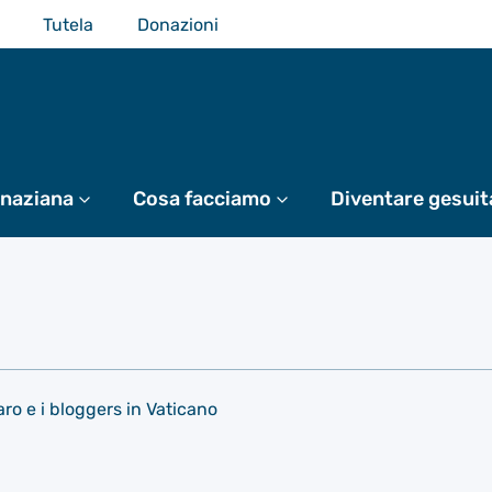
Tutela
Donazioni
gnaziana
Di più
Cosa facciamo
Di più
Diventare gesuit
o e i bloggers in Vaticano