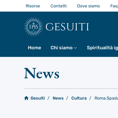
Passa
Risorse
Contatti
Dove siamo
Faq
al
contenuto
principale
gesuiti
Home
Chi siamo
Di più
Spiritualità i
News
Gesuiti
News
Cultura
Roma.Spadar