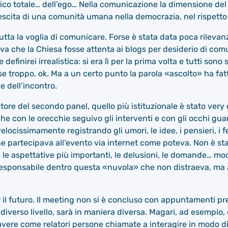
ico totale… dell’ego… Nella comunicazione la dimensione del s
crescita di una comunità umana nella democrazia, nel rispetto
tutta la voglia di comunicare. Forse è stata data poca rilevan
 che la Chiesa fosse attenta ai blogs per desiderio di comu
efinirei irrealistica: si era lì per la prima volta e tutti sono s
e troppo, ok. Ma a un certo punto la parola «ascolto» ha fat
ne dell’incontro.
re del secondo panel, quello più istituzionale è stato very e
che con le orecchie seguivo gli interventi e con gli occhi guar
locissimamente registrando gli umori, le idee, i pensieri, i 
e partecipava all’evento via internet come poteva. Non è s
le aspettative più importanti, le delusioni, le domande… mo
esponsabile dentro questa «nuvola» che non distraeva, ma 
 il futuro. Il meeting non si è concluso con appuntamenti pre
diverso livello, sarà in maniera diversa. Magari, ad esempio,
avere come relatori persone chiamate a interagire in modo d