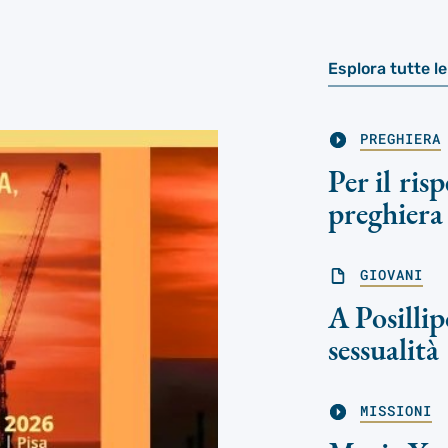
Esplora tutte l
PREGHIERA
Per il ris
preghiera
GIOVANI
A Posillip
sessualità
MISSIONI