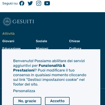
Facebook
Twitter
Instagram
Youtube
Seguici su
gesuiti
Attività
Giovani
Sociale
Chiese
Educazione
Missioni
Cultura
Preghiera
Cura del creato
Formazione
Benvenuto! Possiamo abilitare dei servizi
Leadership
aggiuntivi per
Funzionalità &
Prestazioni
? Puoi modificare il tuo
consenso in qualsiasi momento cliccando
Gesuiti
sul link "Gestisci impostazioni cookie" nel
Menù
footer del sito.
di
navigazione
Personalizza
del
Compagnia di Gesù
footer
No, grazie
Accetto
CEP - Conferenza delle Province Europee