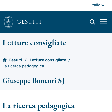
Passa
Di
Italia
al
più
contenuto
principale
gesuiti
Men
di
navi
Letture consigliate
prin
Gesuiti
Letture consigliate
La ricerca pedagogica
Giuseppe Boncori SJ
La ricerca pedagogica