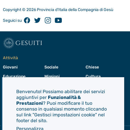
Copyright © 2026 Provincia d'Italia della Compagnia di Gesù
Facebook
Twitter
Instagram
Youtube
Seguici su
gesuiti
Attività
Giovani
Sociale
Chiese
Educazione
Missioni
Cultura
Preghiera
Cura del creato
Formazione
Benvenuto! Possiamo abilitare dei servizi
Leadership
aggiuntivi per
Funzionalità &
Prestazioni
? Puoi modificare il tuo
consenso in qualsiasi momento cliccando
Gesuiti
sul link "Gestisci impostazioni cookie" nel
Menù
footer del sito.
di
navigazione
Personalizza