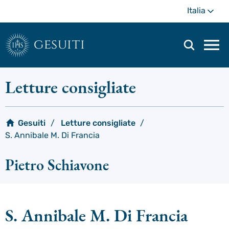
Passa
Di
Italia
al
più
contenuto
principale
gesuiti
Men
di
navi
Letture consigliate
prin
Gesuiti
Letture consigliate
S. Annibale M. Di Francia
Pietro Schiavone
S. Annibale M. Di Francia