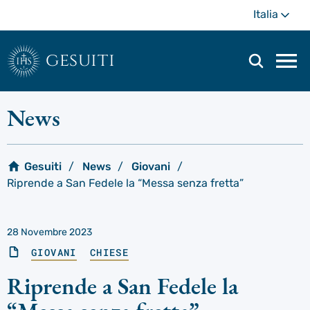
Passa
Di
Italia
al
più
contenuto
principale
gesuiti
Men
di
navi
News
prin
Gesuiti
News
Giovani
Riprende a San Fedele la “Messa senza fretta”
28 Novembre 2023
GIOVANI
CHIESE
Riprende a San Fedele la