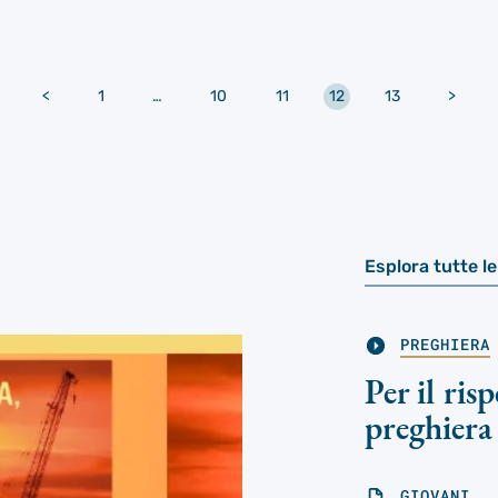
<
Articoli
1
…
10
11
12
13
Articoli
>
più
meno
recenti
recent
Esplora tutte l
PREGHIERA
Per il ris
preghiera
GIOVANI