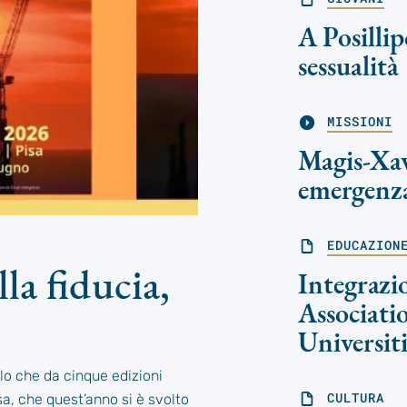
A Posillip
sessualità
MISSIONI
Magis-Xav
emergenz
EDUCAZION
lla fiducia,
Integrazio
Associati
Universiti
tolo che da cinque edizioni
CULTURA
sa, che quest’anno si è svolto