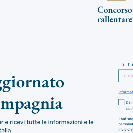
Concorso 
rallentare
La t
ggiornato
Informat
ompagnia
Dic
sud
Il sotto
er e ricevi tutte le informazioni e le
personali
talia
invio di 