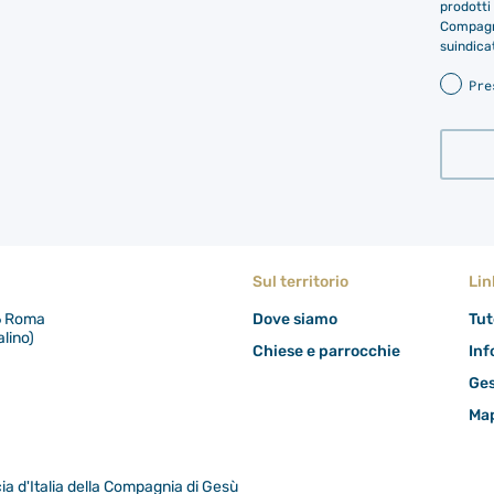
prodotti 
Compagni
suindica
Pre
Sul territorio
Lin
86 Roma
Dove siamo
Tut
lino)
Chiese e parrocchie
Inf
Ges
Map
a d'Italia della Compagnia di Gesù