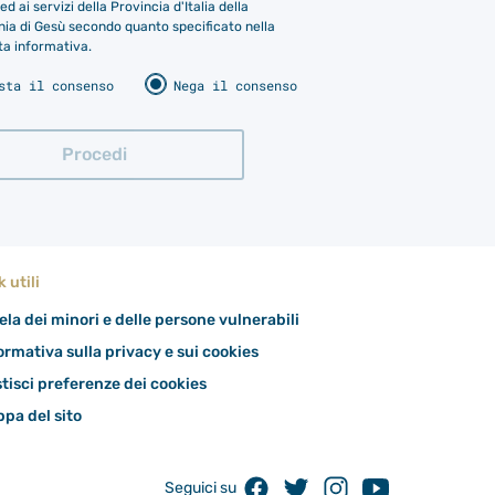
ed ai servizi della Provincia d'Italia della
a di Gesù secondo quanto specificato nella
ta informativa.
sta il consenso
Nega il consenso
k utili
ela dei minori e delle persone vulnerabili
ormativa sulla privacy e sui cookies
tisci preferenze dei cookies
pa del sito
Facebook
Twitter
Instagram
Youtube
Seguici su