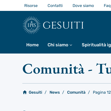
Passa
Risorse
Contatti
Dove siamo
Faq
al
contenuto
principale
gesuiti
Home
Chi siamo
Di più
Spiritualità i
Comunità
- Tu
Gesuiti
News
Comunità
Pagina 12